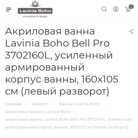
0
Акриловая ванна
Lavinia Boho Bell Pro
3702160L, усиленный
армированный
корпус ванны, 160x105
см (левый разворот)
—
—
—
Главная
Каталог
Ванны Lavinia Boho
—
Акриловые ванны Lavinia Boho
Акриловая ванна Lavinia Boho Bell Pro 3702160L, усиленный
армированный корпус ванны, 160x105 см (левый разворот)