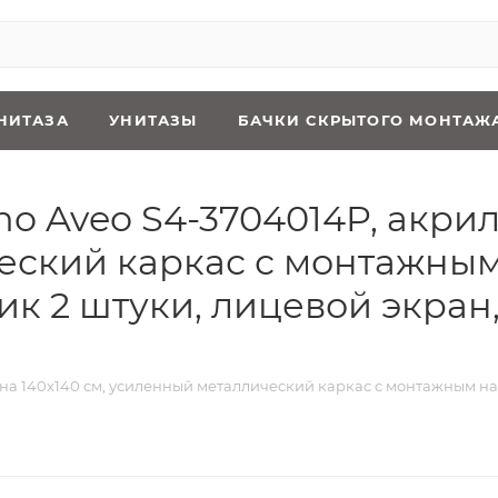
НИТАЗА
УНИТАЗЫ
БАЧКИ СКРЫТОГО МОНТАЖ
oho Aveo S4-3704014P, акри
еский каркас с монтажным
к 2 штуки, лицевой экран
ванна 140x140 см, усиленный металлический каркас с монтажным 