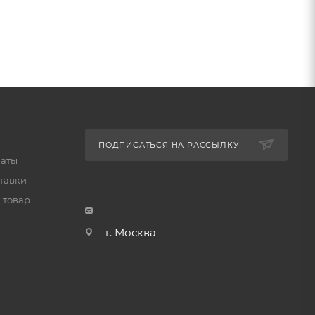
воды,
очень
лючении
лать
ПОДПИСАТЬСЯ НА РАССЫЛКУ
,
латы
тавки
 товар
г. Москва
ро-,