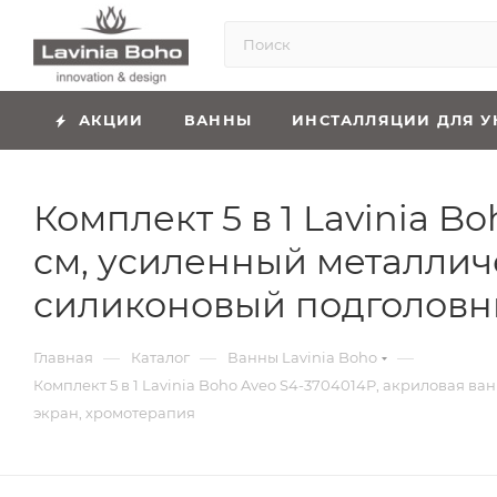
АКЦИИ
ВАННЫ
ИНСТАЛЛЯЦИИ ДЛЯ У
Комплект 5 в 1 Lavinia B
см, усиленный металлич
силиконовый подголовни
—
—
—
Главная
Каталог
Ванны Lavinia Boho
Комплект 5 в 1 Lavinia Boho Aveo S4-3704014P, акриловая 
экран, хромотерапия