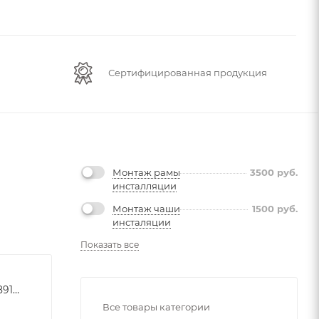
Сертифицированная продукция
Монтаж рамы
3500
руб.
инсталляции
Монтаж чаши
1500
руб.
инсталяции
Показать все
8ee1ccaa3931f601ecd7388912422a42
Все товары категории