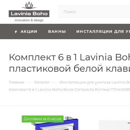
АКЦИИ
ВАННЫ
ИНСТАЛЛЯЦИИ ДЛЯ У
Комплект 6 в 1 Lavinia B
пластиковой белой клав
—
—
Главная
Каталог
Инсталляции для унитаза Lavinia B
Комплект 6 в 1 Lavinia Boho Biore Compacto Rimless 770400
Доставим за 6 часов!