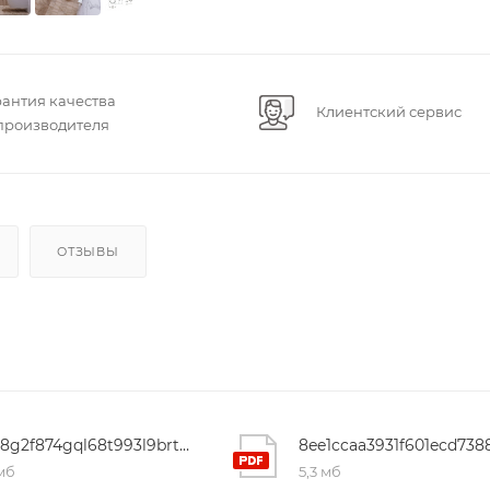
рантия качества
Клиентский сервис
 производителя
ОТЗЫВЫ
l7ft8g2f874gql68t993l9brtqaphz2u
 мб
5,3 мб