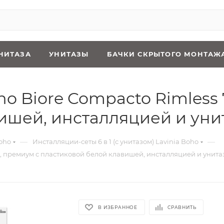
НИТАЗА
УНИТАЗЫ
БАЧКИ СКРЫТОГО МОНТАЖ
oho Biore Compacto Rimles
ишей, инсталляцией и уни
—
—
oho
Инсталляции-сеты 6 в 1 (с унитазом) Lavinia Boho
85, премиум с пластиковой белой клавишей, инсталляцией и унит
В ИЗБРАННОЕ
СРАВНИТЬ