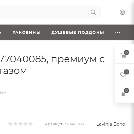
А
РАКОВИНЫ
ДУШЕВЫЕ ПОДДОНЫ
0
s 77040085, премиум с
тазом
0
0
азом
Lavinia Boho
Артикул:
77040085