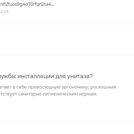
qmnfl2fuos9g4o70rfqn2ta4xr5pbifg
,2 кб
лужбы инсталляции для унитаза?
етает в себе превосходную эргономику, роскошный
ветствует санитарно-гигиеническим нормам.